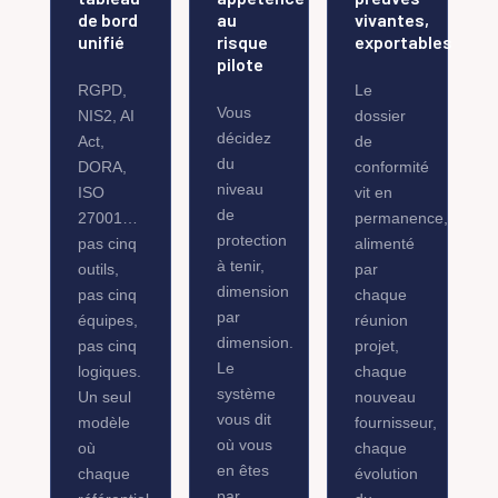
de bord
au
vivantes,
unifié
risque
exportables
pilote
RGPD,
Le
Vous
NIS2, AI
dossier
décidez
Act,
de
du
DORA,
conformité
niveau
ISO
vit en
de
27001…
permanence,
protection
pas cinq
alimenté
à tenir,
outils,
par
dimension
pas cinq
chaque
par
équipes,
réunion
dimension.
pas cinq
projet,
Le
logiques.
chaque
système
Un seul
nouveau
vous dit
modèle
fournisseur,
où vous
où
chaque
en êtes
chaque
évolution
par