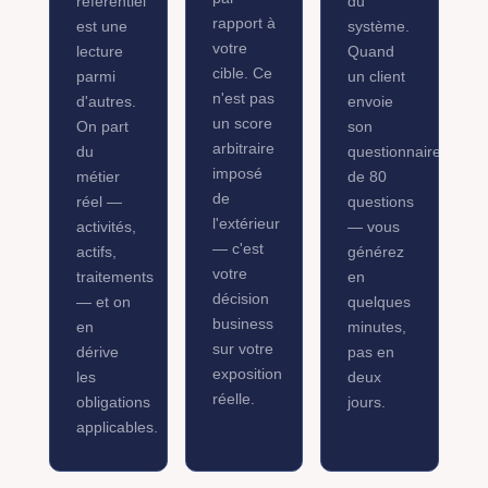
référentiel
du
rapport à
est une
système.
votre
lecture
Quand
cible. Ce
parmi
un client
n'est pas
d'autres.
envoie
un score
On part
son
arbitraire
du
questionnaire
imposé
métier
de 80
de
réel —
questions
l'extérieur
activités,
— vous
— c'est
actifs,
générez
votre
traitements
en
décision
— et on
quelques
business
en
minutes,
sur votre
dérive
pas en
exposition
les
deux
réelle.
obligations
jours.
applicables.