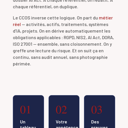
chaque référentiel, on duplique.
Le CCOS inverse cette logique. On part du
métier
réel
— activités, actifs, traitements, systèmes
d’IA, projets. On en dérive automatiquement les
obligations applicables : RGPD, NIS2, AI Act, DORA,
ISO 27001 — ensemble, sans cloisonnement. On y
greffe une lecture du risque. Et on suit ça en
continu, sans audit annuel, sans photographie
périmée.
01
02
03
Un
Votre
Des
tableau
appétence
preuves