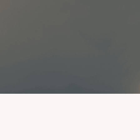
Contactez-nous
NIS 2
Identifiez si vous êtes concernés par
la réglementation NIS 2 :
IA
• Découvrez en moins de 10 questions si
vous êtes concernés par NIS 2
• Une première évaluation de votre
maturité cyber
Contactez-nous
ILS NOUS FONT CONFIANCE