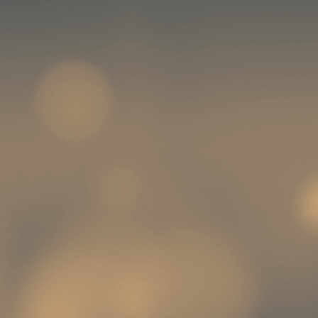
RGPD
• Un outil dédié à l’évaluation de la
conformité des congrégations
religieuses
• L’analyse de vos formulaires de dons
et de vos dossiers administratifs
• La revue de conformité de votre site
internet
CYBER
Contactez-nous
Identifiez si votre structure risque un
incident cyber avec :
Cyber
• Une campagne de phishing pour les