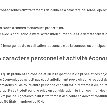
es conséquentes aux traitements de données à caractère personnel opér
 les zones d’ombres maintenues par certains,
e avec la population envers la transition numérique et la dématérialisati
l’émergence d’une utilisation responsable de la donnée, les principes 
à caractère personnel et activité écon
qu’ils prennent en considération le respect de la vie privée et des objec
ifs économiques ne doit pas substantiellement prévaloir sur le respect d
ateurs ou de toute autre personne concourant, directement ou indirecte
urabilité se traduit par une prise en considération du bien commun des g
re par les Signataires pour le traitement des données doivent contribue
es 193 États membres de l’ONU.