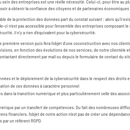
 sein des entreprises est une réelle nécessité. Celui-ci, pour être au p
éussir à obtenir la confiance des citoyens et de partenaires économiques
ble de la protection des données part du constat suivant : alors qu’il e
le-ci n’est pas accessible pour l’ensemble des entreprises composant le 
ité, il n’y a rien d’équivalent pour la cybersécurité.
première version puis fera l’objet d’une coconstruction avec nos clients
révisions, en fonction des évolutions de nos services, de notre clientèle
 contactant directement par mail ou depuis le formulaire de contact du si
données et le déploiement de la cybersécurité dans le respect des droits
lisation de ces données à caractère personnel
 dans la transition numérique et plus particulièrement celle des associ
umérique par un transfert de compétences. Du fait des nombreuses diffic
ns financiers, l’objet de notre action n’est pas de créer une dépendance
es par un référent RGPD.