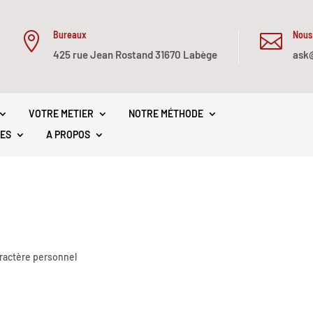
Bureaux
Nous


425 rue Jean Rostand 31670 Labège
ask
VOTRE METIER
NOTRE MÉTHODE
ES
A PROPOS
aractère personnel