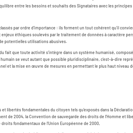
libre entre les besoins et souhaits des Signataires avec les principes
lassés par ordre d’importance : ils forment un tout cohérent qu’il convie
 enjeux éthiques soulevés par le traitement de données à caractère per
e potentielles utilisations abusives.
e du fait que toute activité s’intègre dans un système humanisé, compos
 humain se veut autant que possible pluridisciplinaire, c’est-à-dire re
nel et la mise en œuvre de mesures en permettant le plus haut niveau de
 et libertés fondamentales du citoyen tels qu’exposés dans la Déclarati
nement de 2004, la Convention de sauvegarde des droits de l’Homme et li
e droits fondamentaux de l’Union Européenne de 2000,