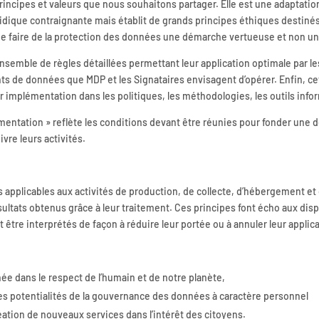
principes et valeurs que nous souhaitons partager. Elle est une adaptation
idique contraignante mais établit de grands principes éthiques destiné
 de faire de la protection des données une démarche vertueuse et non un
nsemble de règles détaillées permettant leur application optimale par le
ts de données que MDP et les Signataires envisagent d’opérer. Enfin, ce
 implémentation dans les politiques, les méthodologies, les outils info
plémentation » reflète les conditions devant être réunies pour fonder u
vre leurs activités.
s applicables aux activités de production, de collecte, d’hébergement et
résultats obtenus grâce à leur traitement. Ces principes font écho aux dis
être interprétés de façon à réduire leur portée ou à annuler leur applica
née dans le respect de l’humain et de notre planète,
es potentialités de la gouvernance des données à caractère personnel
tion de nouveaux services dans l’intérêt des citoyens.