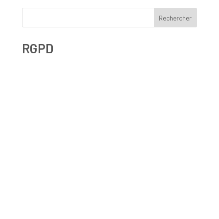
Rechercher
RGPD
Droit à l’effacement et RGPD : les leçons de la CNIL