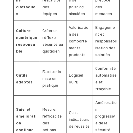
d’attaque
des
phishing
des
s
équipes
simulées
menaces
Valorisatio
Engageme
Culture
Créer un
n des
nt et
numérique
réflexe
comporte
responsabil
responsa
sécurité au
ments
isation des
ble
quotidien
prudents
salariés
Conformité
Faciliter la
Outils
Logiciel
automatisé
mise en
adaptés
RGPD
e et
pratique
traçable
Amélioratio
Suivi et
Mesurer
n
Quiz,
améliorati
l’efficacité
progressiv
indicateurs
on
des
e de la
de réussite
continue
actions
sécurité