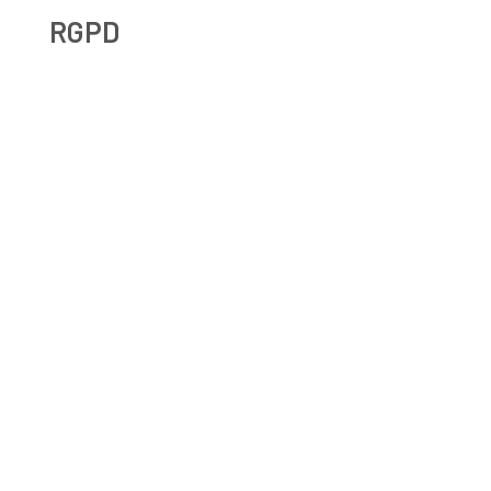
RGPD
Droit à l’effacement et RGPD : les leçons de la CNIL
RGPD et recrutement : obligations, données candidats et