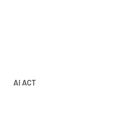
intelligence artificielle
RGPD et ressources humaines : obligations, droits des
salariés et bonnes pratiques
AI ACT