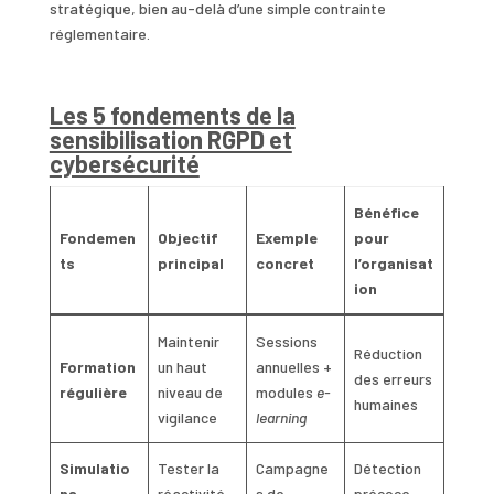
stratégique, bien au-delà d’une simple contrainte
réglementaire.
Les 5 fondements de la
sensibilisation RGPD et
cybersécurité
Bénéfice
Fondemen
Objectif
Exemple
pour
ts
principal
concret
l’organisat
ion
Maintenir
Sessions
Réduction
Formation
un haut
annuelles +
des erreurs
régulière
niveau de
modules
e-
humaines
vigilance
learning
Simulatio
Tester la
Campagne
Détection
ns
réactivité
s de
précoce