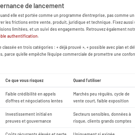
uvernance de lancement
 quand elle est portée comme un programme d’entreprise, pas comme un
er les frictions entre vente, produit, juridique et technique. Fixez aussi
isions limitées, et un suivi des engagements. Retrouvez également not
uble authentification
.
 classée en trois catégories : « déjà prouvé », « possible avec plan et dél
ges, parce qu’elle empêche l’équipe commerciale de promettre une confo
Ce que vous risquez
Quand l’utiliser
Faible crédibilité en appels
Marchés peu régulés, cycle de
d’offres et négociations lentes
vente court, faible exposition
Investissement initial en
Secteurs sensibles, données à
preuves et gouvernance
risque, clients grands comptes
Coûts récurrents élevés et perte
Uniquement si exigée