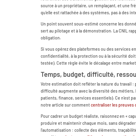
source à un propriétaire, un remplaçant, et une f
qu’elle est rattachée à des systèmes, pas à des int
Un point souvent sous-estimé concerne les donné
sert au pilotage et à la démonstration. La CNIL rapp
obligation.
Si vous opérez des plateformes ou des services en
confidentialité, à la protection ou à la sécurité d
testée). Cette règle évite le décalage entre marketi
Temps, budget, difficulté, resso
Votre estimation doit refléter la nature du travail
difficulté augmente avec la diversité des métiers, 
patients, finance, services essentiels). Ce n’est pa
notre article sur comment
centraliser les preuves
Pour cadrer un budget réaliste, raisonnez en « c
produire et maintenir chaque mois, sans dégrader l’
l’automatisation : collecte des éléments, traçabili