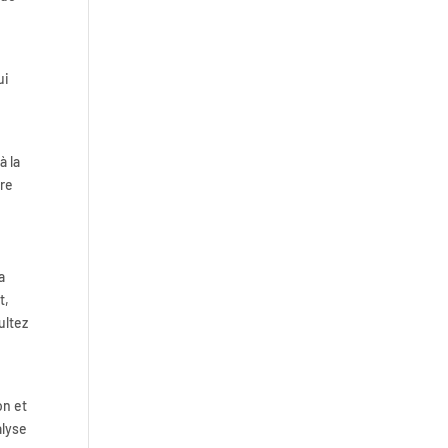
NIS2 et cybersécurité :
obligations et actions clés
pour les organisations en 2026
ui
à la
ure
a
t,
ultez
on et
alyse