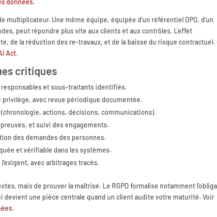
des données
.
 de multiplicateur. Une même équipe, équipée d’un référentiel DPO, d’un
es, peut répondre plus vite aux clients et aux contrôles. L’effet
de la réduction des re-travaux, et de la baisse du risque contractuel.
AI Act
.
ues critiques
 responsables et sous-traitants identifiés.
re privilège, avec revue périodique documentée.
 (chronologie, actions, décisions, communications).
, preuves, et suivi des engagements.
gestion des demandes des personnes.
quée et vérifiable dans les systèmes.
l’exigent, avec arbitrages tracés.
textes, mais de prouver la maîtrise. Le RGPD formalise notamment l’oblig
ui devient une pièce centrale quand un client audite votre maturité. Voir
nées
.