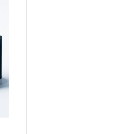
Droit à l’effacement et RGPD :
les leçons de la CNIL
RGPD et recrutement :
obligations, données
candidats et intelligence
artificielle