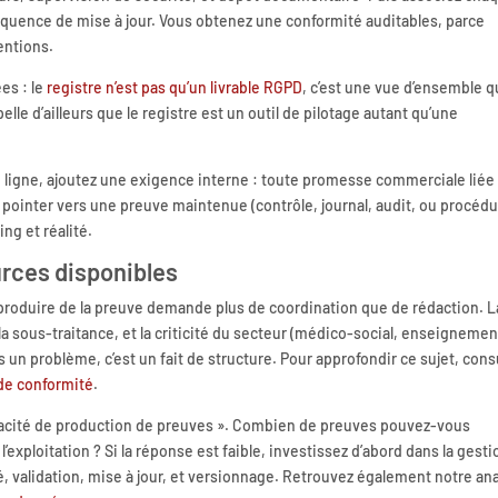
réquence de mise à jour. Vous obtenez une conformité auditables, parce
entions.
es : le
registre n’est pas qu’un livrable RGPD
, c’est une vue d’ensemble q
elle d’ailleurs que le registre est un outil de pilotage autant qu’une
 ligne, ajoutez une exigence interne : toute promesse commerciale liée 
oit pointer vers une preuve maintenue (contrôle, journal, audit, ou procéd
ng et réalité.
urces disponibles
 : produire de la preuve demande plus de coordination que de rédaction. L
la sous-traitance, et la criticité du secteur (médico-social, enseignemen
s un problème, c’est un fait de structure. Pour approfondir ce sujet, cons
 de conformité
.
apacité de production de preuves ». Combien de preuves pouvez-vous
exploitation ? Si la réponse est faible, investissez d’abord dans la gesti
té, validation, mise à jour, et versionnage. Retrouvez également notre an