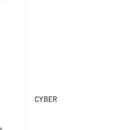
Shadow AI : comment se
protéger contre l’IA non
déclarée en 2026 ?
Digital Omnibus AI Act : le
report des obligations ne
signifie pas qu’on peut
attendre
CYBER
s