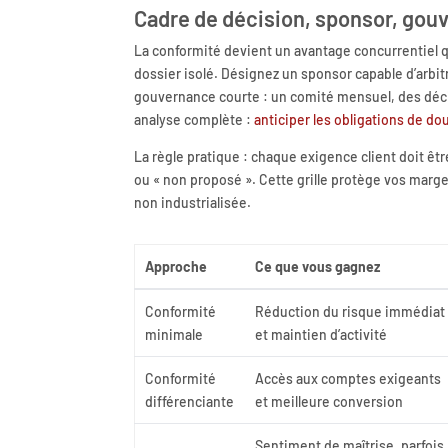
Cadre de décision, sponsor, go
La conformité devient un avantage concurrentiel
dossier isolé. Désignez un sponsor capable d’arbitr
gouvernance courte : un comité mensuel, des déc
analyse complète :
anticiper les obligations de do
La règle pratique : chaque exigence client doit être
ou « non proposé ». Cette grille protège vos mar
non industrialisée.
Approche
Ce que vous gagnez
Conformité
Réduction du risque immédiat
minimale
et maintien d’activité
Conformité
Accès aux comptes exigeants
différenciante
et meilleure conversion
Sentiment de maîtrise, parfois