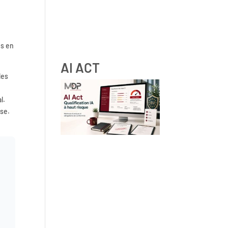
RGPD et ressources humaines
: obligations, droits des
es en
salariés et bonnes pratiques
AI ACT
les
l.
ise.
IA à haut risque : comment
qualifier vos systèmes IA selon
les lignes directrices de la
Commission Européenne