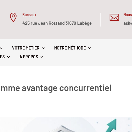
Bureaux
Nous


425 rue Jean Rostand 31670 Labège
ask
VOTRE METIER
NOTRE MÉTHODE
ES
A PROPOS
comme avantage concurrentiel