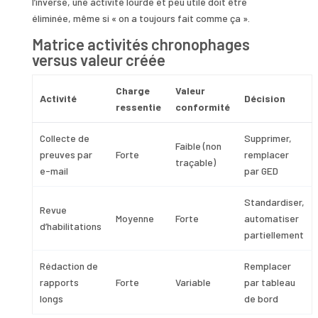
l’inverse, une activité lourde et peu utile doit être
éliminée, même si « on a toujours fait comme ça ».
Matrice activités chronophages
versus valeur créée
Charge
Valeur
Activité
Décision
ressentie
conformité
Collecte de
Supprimer,
Faible (non
preuves par
Forte
remplacer
traçable)
e-mail
par GED
Standardiser,
Revue
Moyenne
Forte
automatiser
d’habilitations
partiellement
Rédaction de
Remplacer
rapports
Forte
Variable
par tableau
longs
de bord