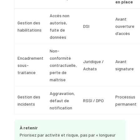
en place
Accès non
Avant
Gestion des
autorisé,
DSI
ouverture
habilitations
fuite de
d’accès
données
Non-
Encadrement
conformité
Juridique /
Avant
sous-
contractuelle,
Achats
signature
traitance
perte de
maîtrise
Aggravation,
Gestion des
Processus
défaut de
RSSI / DPO
incidents
permanent
notification
À retenir
Priorisez par activité et risque, pas par « longueur