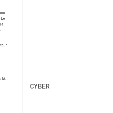
Shadow AI : comment se
 une
protéger contre l’IA non
? Le
déclarée en 2026 ?
êt
t
.
utour
Digital Omnibus AI Act : le
report des obligations ne
signifie pas qu’on peut
attendre
s IA,
CYBER