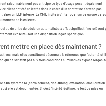
aient raisonnablement pas anticipé ce type d’usage posent également
ce client ont été collectés dans le cadre d’un contrat ne s’attend pas
raîner un LLM interne. La CNIL invite à s’interroger sur ce qu’une per
au moment de la collecte.
iduel ou de prise de décision automatisée à effet significatif ne relèvent 
entement explicite, soit une disposition légale spécifique.
vent mettre en place dès maintenant ?
tives, mais elles constituent désormais la référence que l’autorité util
ion qui ne satisfait pas aux trois conditions cumulatives expose l’organis
é à un système IA (entraînement, fine-tuning, évaluation, amélioration
et si elle est documentée. Si c’est l’intérêt légitime, le test de mise en