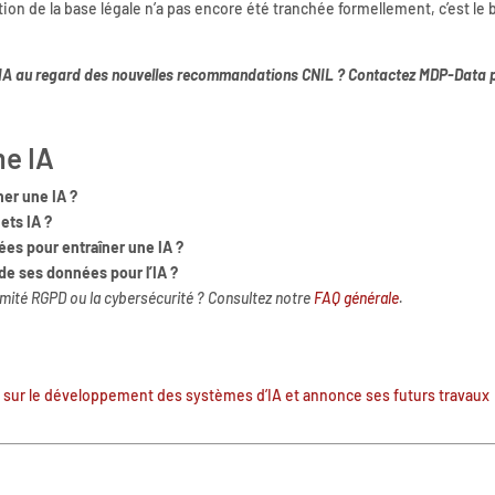
tion de la base légale n’a pas encore été tranchée formellement, c’est le
ts IA au regard des nouvelles recommandations CNIL ? Contactez MDP-Data 
me IA
ner une IA ?
ets IA ?
ées pour entraîner une IA ?
 de ses données pour l’IA ?
rmité RGPD ou la cybersécurité ?
Consultez notre
FAQ générale
.
s sur le développement des systèmes d’IA et annonce ses futurs travaux