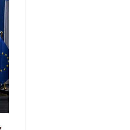
Droit à l’effacement et RGPD :
les leçons de la CNIL
RGPD et recrutement :
obligations, données
candidats et intelligence
artificielle
r