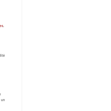
Roundcube vulnérable : ce que
le DPO doit faire quand la
messagerie de l’entreprise est
es
,
exposée
lité
NIS2 et RGPD ensemble :
comment coordonner vos
obligations de sécurité
e
e un