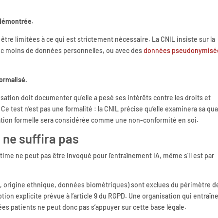
e démontrée.
tre limitées à ce qui est strictement nécessaire. La CNIL insiste sur la
vec moins de données personnelles, ou avec des
données pseudonymisé
formalisé.
isation doit documenter qu’elle a pesé ses intérêts contre les droits et
 test n’est pas une formalité : la CNIL précise qu’elle examinera sa qua
ation formelle sera considérée comme une non-conformité en soi.
e ne suffira pas
égitime ne peut pas être invoqué pour l’entraînement IA, même s’il est par
s, origine ethnique, données biométriques) sont exclues du périmètre d
ption explicite prévue à l’article 9 du RGPD. Une organisation qui entraîn
s patients ne peut donc pas s’appuyer sur cette base légale.