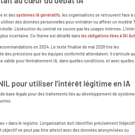
était au cœur du débat IA
ge et des
systèmes IA génératifs
, les organisations se retrouvent face à
 utiliser des données personnelles pour entraîner ou affiner un modèle 
helle. L’exécution du contrat ne couvre pas les usages internes. L’intér
la plus incertaine. Ce thème est détaillé dans
les obligations liées à l’AI Ac
recommandations en 2024. Le texte finalisé de mai 2026 tire les
 des précisions que les équipes conformité attendaient. Il s’articule a
ase valide pour l’entraînement IA, dans quelles conditions, et avec quelles
IL pour utiliser l’intérêt légitime en IA
ir de base légale pour des traitements liés au développement de système
éunies.
ces » dans le registre. L’organisation doit identifier précisément l’objectif
 cet objectif ne peut pas être atteint avec des données anonymisées ou