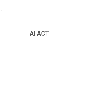
nt
RGPD et ressources humaines
: obligations, droits des
salariés et bonnes pratiques
AI ACT
IA à haut risque : comment
qualifier vos systèmes IA selon
les lignes directrices de la
Commission Européenne