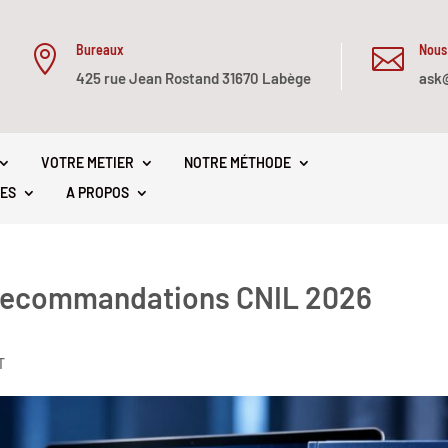
Bureaux
Nous


425 rue Jean Rostand 31670 Labège
ask
VOTRE METIER
NOTRE MÉTHODE
ES
A PROPOS
es recommandations CNIL 2026
T