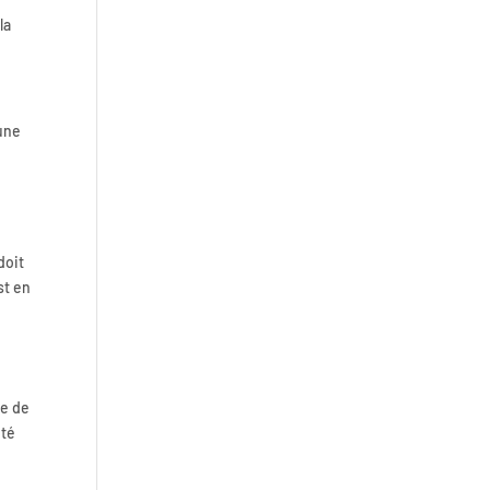
la
 une
doit
st en
ce de
ité