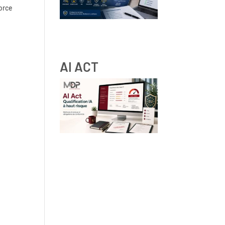
Force
RGPD et ressources humaines
: obligations, droits des
salariés et bonnes pratiques
AI ACT
IA à haut risque : comment
qualifier vos systèmes IA selon
les lignes directrices de la
Commission Européenne