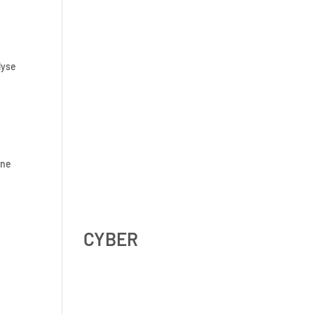
Shadow AI : comment se
protéger contre l’IA non
lyse
déclarée en 2026 ?
ine
Digital Omnibus AI Act : le
report des obligations ne
signifie pas qu’on peut
attendre
CYBER