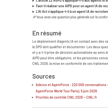
L’article 22 RGPD s’applique-t-il aux agents IA 
Faut-il réaliser une AIPD pour un agent IA de r
L’AI Act s’applique-t-il à un agent IA de recrute
🔎 Vous avez une question plus générale sur la confo
En résumé
Le déploiement d’agents IA en contact avec des c
le DPO doit qualifier et documenter. Les deux quest
et y a-t-il prise de décision automatisée au sens de
AIPD peut être obligatoire, et les personnes conc
CNIL 2026, la mise en conformité de ces traitemen
Sources
Adecco et AgentForce : 220 000 conversations —
AgentForce World Tour Paris), 5 juin 2026
Priorités de contrôle CNIL 2026 — CNIL.fr