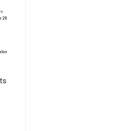
es
Roundcube vulnérable : ce que
e 28
le DPO doit faire quand la
messagerie de l’entreprise est
exposée
elon
NIS2 et RGPD ensemble :
ts
comment coordonner vos
obligations de sécurité