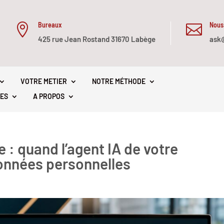
Bureaux
Nous


425 rue Jean Rostand 31670 Labège
ask
VOTRE METIER
NOTRE MÉTHODE
ES
A PROPOS
e : quand l’agent IA de votre
données personnelles