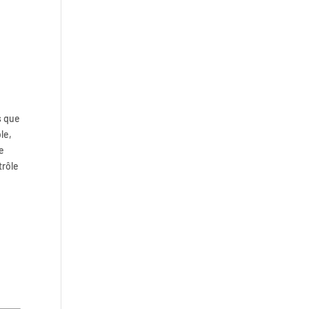
s que
le,
ne
trôle