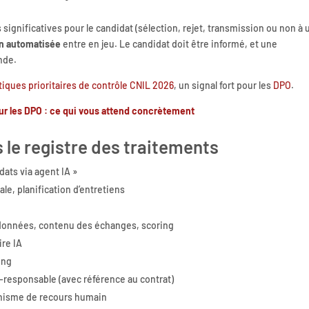
s significatives pour le candidat (sélection, rejet, transmission ou non à 
on automatisée
entre en jeu. Le candidat doit être informé, et une
nde.
iques prioritaires de contrôle CNIL 2026
, un signal fort pour les
DPO
.
 les DPO : ce qui vous attend concrètement
e registre des traitements
dats via agent IA »
ale, planification d’entretiens
rdonnées, contenu des échanges, scoring
ire IA
ing
co-responsable (avec référence au contrat)
anisme de recours humain