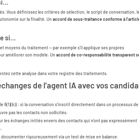
si…
ités. Vous définissez les critères de sélection, le script de conversation, l
autonomie sur la finalité. Un
accord de sous-traitance conforme à l’articl
le si…
 et moyens du traitement — par exemple s’il applique ses propres
pour améliorer son modèle. Un
accord de co-responsabilité transparent s
entez cette analyse dans votre registre des traitements.
 échanges de l’agent IA avec vos candida
cle 6(1)(b)) : si la conversation s’inscrit directement dans un processus de
vre pas les contacts non sollicités.
e pour les échanges initiés envers des contacts qui n’ont pas expressément
e.
is à documenter rigoureusement via un test de mise en balance.