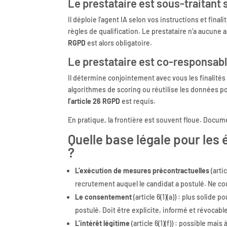
Le prestataire est sous-traitant 
Il déploie l’agent IA selon vos instructions et final
règles de qualification. Le prestataire n’a aucune 
RGPD
est alors obligatoire.
Le prestataire est co-responsab
Il détermine conjointement avec vous les finalités
algorithmes de scoring ou réutilise les données 
l’article 26 RGPD
est requis.
En pratique, la frontière est souvent floue. Docum
Quelle base légale pour les
?
L’exécution de mesures précontractuelles
(arti
recrutement auquel le candidat a postulé. Ne cou
Le consentement
(article 6(1)(a)) : plus solid
postulé. Doit être explicite, informé et révocabl
L’intérêt légitime
(article 6(1)(f)) : possible ma