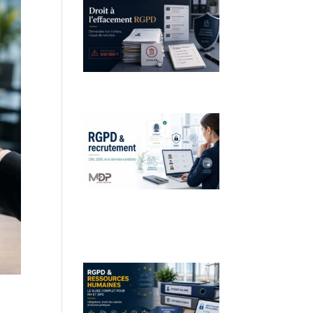
Droit à l’effacement et RGPD :
les leçons de la CNIL
RGPD et recrutement :
obligations, données
candidats et intelligence
artificielle