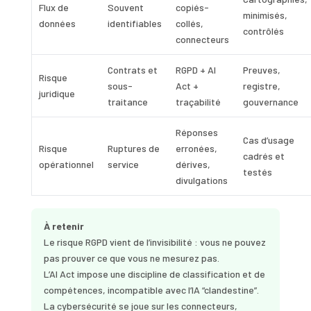
Flux de
Souvent
copiés-
minimisés,
données
identifiables
collés,
contrôlés
connecteurs
Contrats et
RGPD + AI
Preuves,
Risque
sous-
Act +
registre,
juridique
traitance
traçabilité
gouvernance
Réponses
Cas d’usage
Risque
Ruptures de
erronées,
cadrés et
opérationnel
service
dérives,
testés
divulgations
À retenir
Le risque RGPD vient de l’invisibilité : vous ne pouvez
pas prouver ce que vous ne mesurez pas.
L’AI Act impose une discipline de classification et de
compétences, incompatible avec l’IA “clandestine”.
La cybersécurité se joue sur les connecteurs,