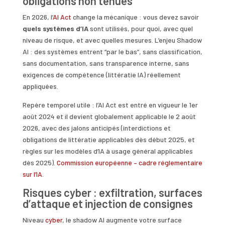
obligations non tenues
En 2026, l’
AI Act
change la mécanique : vous devez savoir
quels systèmes d’IA
sont utilisés, pour quoi, avec quel
niveau de risque, et avec quelles mesures. L’enjeu Shadow
AI : des systèmes entrent “par le bas”, sans classification,
sans documentation, sans transparence interne, sans
exigences de compétence (littératie IA) réellement
appliquées.
Repère temporel utile : l’AI Act est entré en vigueur le 1er
août 2024 et il devient globalement applicable le 2 août
2026, avec des jalons anticipés (interdictions et
obligations de littératie applicables dès début 2025, et
règles sur les modèles d’IA à usage général applicables
dès 2025).
Commission européenne – cadre réglementaire
sur l’IA
.
Risques cyber : exfiltration, surfaces
d’attaque et injection de consignes
Niveau
cyber
, le shadow AI augmente votre surface