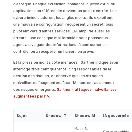
d’attaque. Chaque extension, connecteur, jeton d’API, ou
application non référencée devient un point d’entrée. Les
cybercriminels adorent les angles morts : ils exploitent
une mauvaise configuration, récupèrent un secret, puis
pivotent vers d’autres services. L’IA amplifie aussi les
erreurs : une consigne mal formulée peut pousser un
agent à divulguer des informations, à contourner un
contrôle, ou à récupérer un fichier non prévu.
Et la pression monte côté menaces : Gartner indique avoir
interrogé trois cent quarante-cinq responsables de la
gestion des risques, et observe que les attaques
malveillantes “augmentées” par l’IA montent au sommet
des risques émergents.
Gartner – attaques malveillantes
augmentées par l’IA
.
Sujet
Shadow IT
Shadow AI
IA gouvernée
Massifs,
Cartographiés,