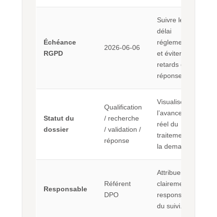
Suivre le
délai
Échéance
réglementaire
2026-06-06
RGPD
et éviter les
retards de
réponse.
Visualiser
Qualification
l’avancement
Statut du
/ recherche
réel du
dossier
/ validation /
traitement de
réponse
la demande.
Attribuer
Référent
clairement la
Responsable
DPO
responsabilité
du suivi.