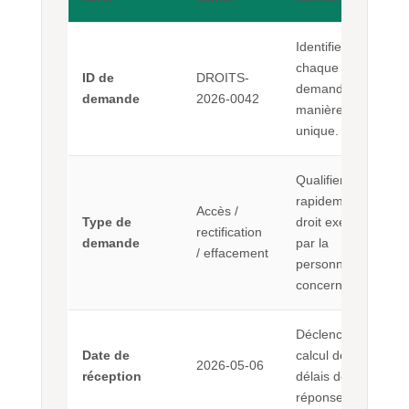
Identifier
chaque
ID de
DROITS-
demande de
demande
2026-0042
manière
unique.
Qualifier
rapidement le
Accès /
Type de
droit exercé
rectification
demande
par la
/ effacement
personne
concernée.
Déclencher le
Date de
calcul des
2026-05-06
réception
délais de
réponse.