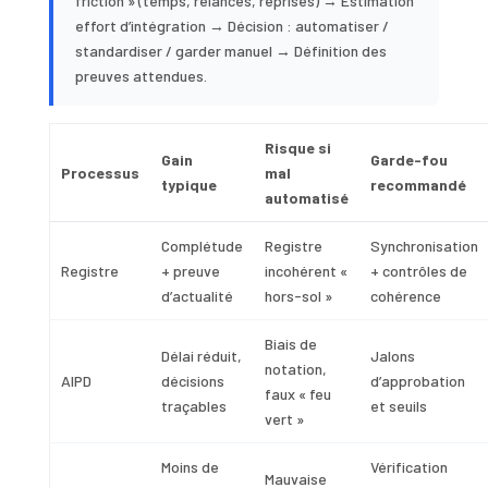
friction » (temps, relances, reprises) → Estimation
effort d’intégration → Décision : automatiser /
standardiser / garder manuel → Définition des
preuves attendues.
Risque si
Gain
Garde-fou
Processus
mal
typique
recommandé
automatisé
Complétude
Registre
Synchronisation
Registre
+ preuve
incohérent «
+ contrôles de
d’actualité
hors-sol »
cohérence
Biais de
Délai réduit,
Jalons
notation,
AIPD
décisions
d’approbation
faux « feu
traçables
et seuils
vert »
Moins de
Vérification
Mauvaise