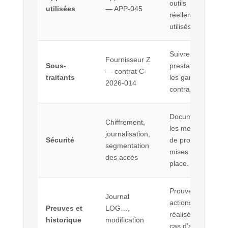
outils
utilisées
— APP-045
réellement
utilisés.
Suivre les
Fournisseur Z
Sous-
prestataires et
— contrat C-
traitants
les garanties
2026-014
contractuelles.
Documenter
Chiffrement,
les mesures
journalisation,
Sécurité
de protection
segmentation
mises en
des accès
place.
Prouver les
Journal
actions
Preuves et
LOG…,
réalisées en
historique
modification
cas d’audit ou