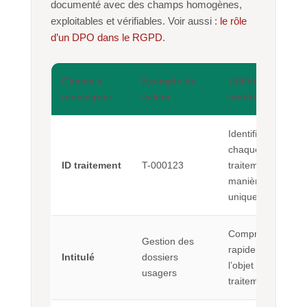
documenté avec des champs homogènes,
exploitables et vérifiables. Voir aussi :
le rôle
d’un DPO dans le RGPD
.
Champ à
Exemple de
Utilité
renseigner
valeur
conformité
Identifier
chaque
ID traitement
T-000123
traitement de
manière
unique.
Comprendre
Gestion des
rapidement
Intitulé
dossiers
l’objet du
usagers
traitement.