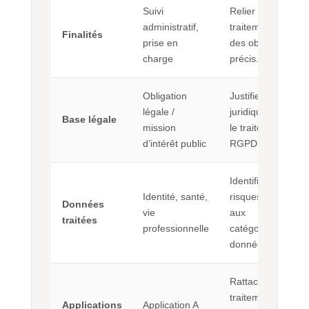
Suivi
Relier le
administratif,
traitement à
Finalités
prise en
des objectifs
charge
précis.
Obligation
Justifier
légale /
juridiquement
Base légale
mission
le traitement
d’intérêt public
RGPD.
Identifier les
Identité, santé,
risques liés
Données
vie
aux
traitées
professionnelle
catégories de
données.
Rattacher le
traitement aux
Applications
Application A