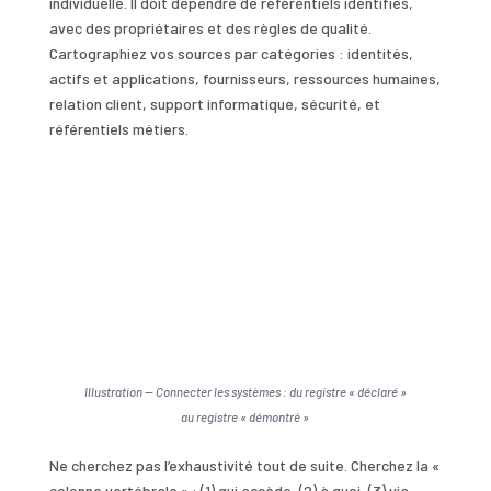
individuelle. Il doit dépendre de référentiels identifiés,
avec des propriétaires et des règles de qualité.
Cartographiez vos sources par catégories : identités,
actifs et applications, fournisseurs, ressources humaines,
relation client, support informatique, sécurité, et
référentiels métiers.
Illustration — Connecter les systèmes : du registre « déclaré »
au registre « démontré »
Ne cherchez pas l’exhaustivité tout de suite. Cherchez la «
colonne vertébrale » : (1) qui accède, (2) à quoi, (3) via