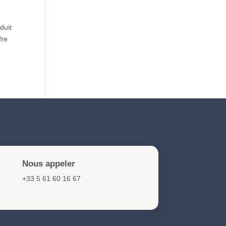
NIS2 et cybersécurité :
duit
obligations et actions clés
fre
pour les organisations en
2026
Nous appeler
+33 5 61 60 16 67