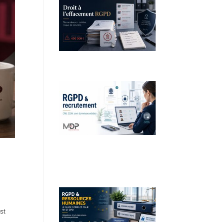
Droit à l’effacement et RGPD :
les leçons de la CNIL
RGPD et recrutement :
obligations, données
candidats et intelligence
artificielle
st