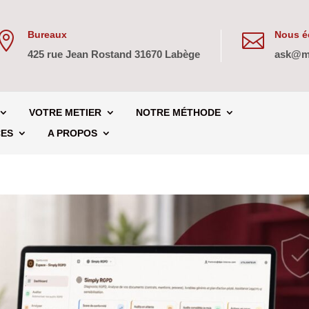
Bureaux
Nous éc


425 rue Jean Rostand 31670 Labège
ask@m
VOTRE METIER
NOTRE MÉTHODE
CES
A PROPOS