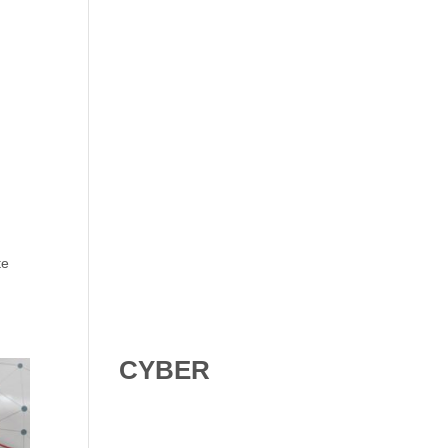
Shadow AI : comment se
protéger contre l’IA non
déclarée en 2026 ?
te
Digital Omnibus AI Act : le
report des obligations ne
signifie pas qu’on peut
attendre
CYBER