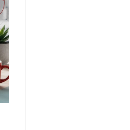
Roundcube vulnérable : ce
que le DPO doit faire quand la
messagerie de l’entreprise est
exposée
NIS2 et RGPD ensemble :
comment coordonner vos
obligations de sécurité