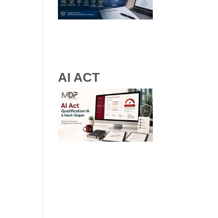
RGPD et ressources
humaines : obligations, droits
des salariés et bonnes
pratiques
AI ACT
IA à haut risque : comment
qualifier vos systèmes IA selon
les lignes directrices de la
Commission Européenne