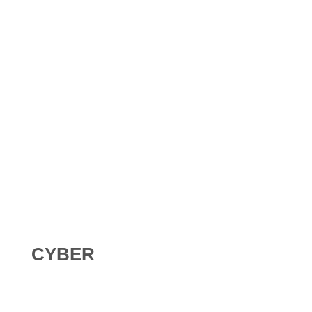
Shadow AI : comment se protéger contre l’IA non
déclarée en 2026 ?
Digital Omnibus AI Act : le report des obligations ne
signifie pas qu’on peut attendre
CYBER