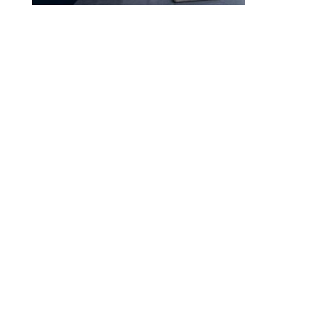
Droit à l’effacement et RGPD : les leçons de la CNIL
RGPD et recrutement : obligations, données candidats
et intelligence artificielle