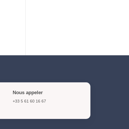
NIS2 et cybersécurité :
obligations et actions clés
pour les organisations en
2026
Nous appeler
+33 5 61 60 16 67