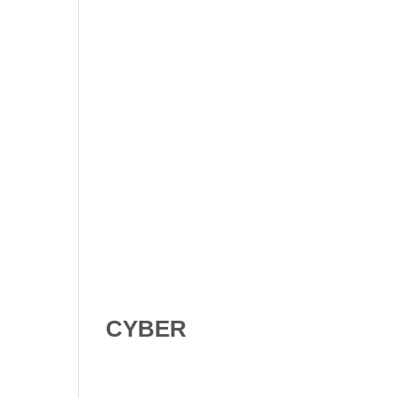
Shadow AI : comment se
protéger contre l’IA non
déclarée en 2026 ?
Digital Omnibus AI Act : le
report des obligations ne
signifie pas qu’on peut
attendre
CYBER