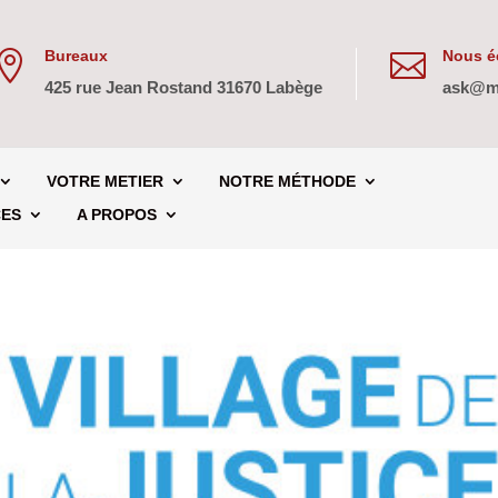
Bureaux
Nous éc


425 rue Jean Rostand 31670 Labège
ask@m
VOTRE METIER
NOTRE MÉTHODE
CES
A PROPOS