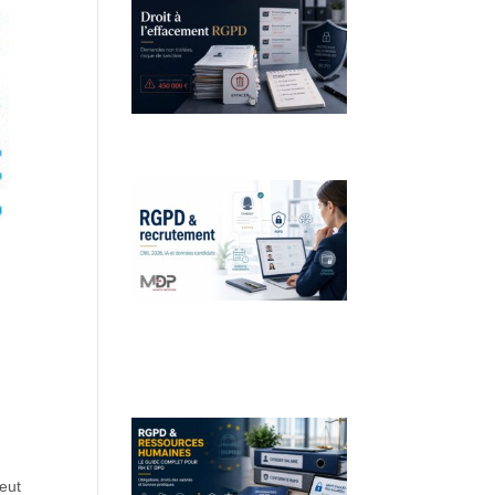
Droit à l’effacement et RGPD :
les leçons de la CNIL
RGPD et recrutement :
obligations, données
candidats et intelligence
artificielle
peut