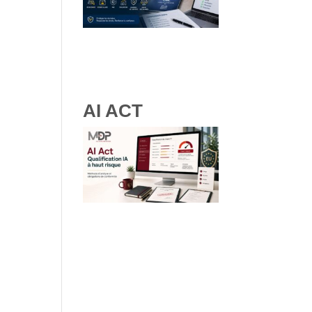
RGPD et ressources
humaines : obligations, droits
des salariés et bonnes
pratiques
AI ACT
IA à haut risque : comment
qualifier vos systèmes IA selon
les lignes directrices de la
Commission Européenne