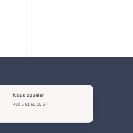
NIS2 et cybersécurité :
obligations et actions clés
pour les organisations en
2026
Nous appeler
+33 5 61 60 16 67