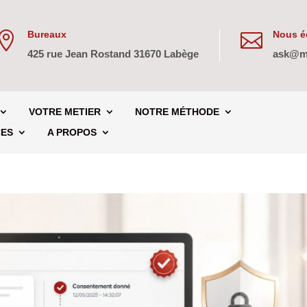
Bureaux
Nous éc


425 rue Jean Rostand 31670 Labège
ask@m
VOTRE METIER
NOTRE MÉTHODE
CES
A PROPOS