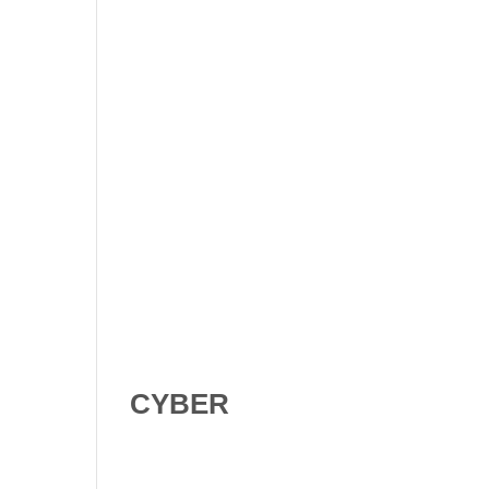
Shadow AI : comment se
protéger contre l’IA non
déclarée en 2026 ?
Digital Omnibus AI Act : le
report des obligations ne
signifie pas qu’on peut
attendre
CYBER