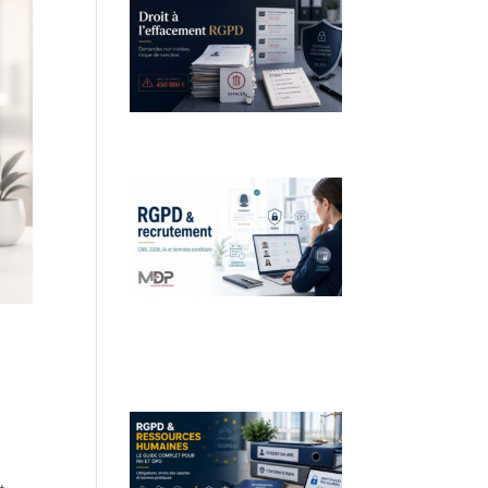
Droit à l’effacement et RGPD :
les leçons de la CNIL
RGPD et recrutement :
obligations, données
candidats et intelligence
artificielle