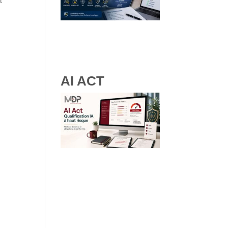
t
RGPD et ressources
humaines : obligations, droits
des salariés et bonnes
pratiques
AI ACT
IA à haut risque : comment
qualifier vos systèmes IA selon
les lignes directrices de la
Commission Européenne