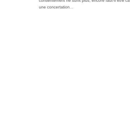
consentement ne suffit plus, encore faut-il être 
une concertation...