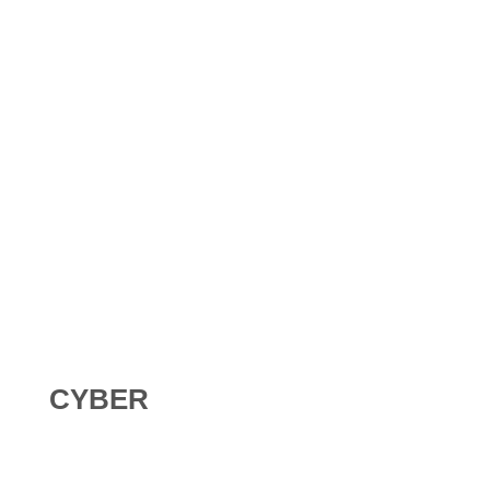
Shadow AI : comment se protéger contre l’IA non
déclarée en 2026 ?
Digital Omnibus AI Act : le report des obligations ne
signifie pas qu’on peut attendre
CYBER