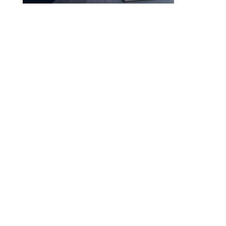
Droit à l’effacement et RGPD : les leçons de la CNIL
RGPD et recrutement : obligations, données candidats
et intelligence artificielle