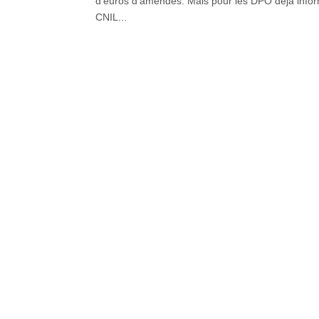
d’euros d’amendes. Mais pour les DPO déjà informé
CNIL...