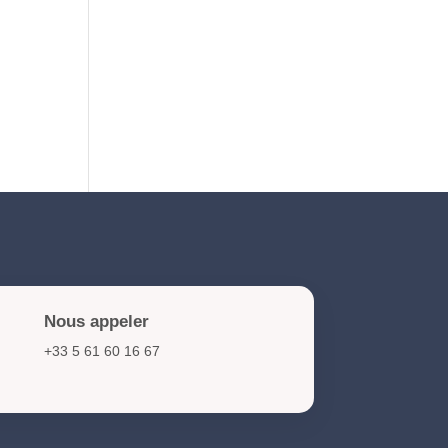
NIS2 et cybersécurité :
obligations et actions clés
pour les organisations en
2026
Nous appeler
+33 5 61 60 16 67