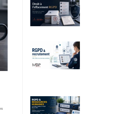
Droit à l’effacement et RGPD :
les leçons de la CNIL
RGPD et recrutement :
obligations, données
candidats et intelligence
artificielle
ns