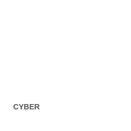
Shadow AI : comment se protéger contre l’IA non
déclarée en 2026 ?
Digital Omnibus AI Act : le report des obligations ne
signifie pas qu’on peut attendre
CYBER