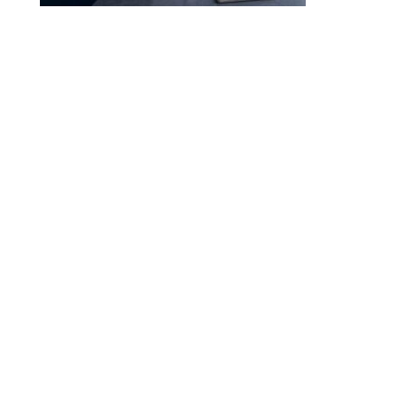
Droit à l’effacement et RGPD : les leçons de la CNIL
RGPD et recrutement : obligations, données candidats
et intelligence artificielle