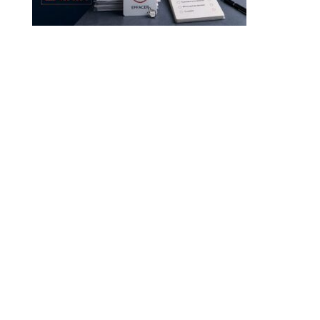
Droit à l’effacement et RGPD : les leçons de la CNIL
RGPD et recrutement : obligations, données candidats
et intelligence artificielle