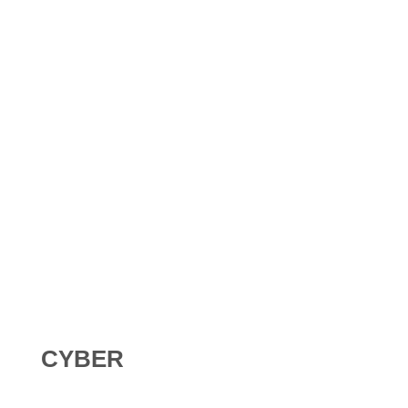
Shadow AI : comment se protéger contre l’IA non
déclarée en 2026 ?
Digital Omnibus AI Act : le report des obligations ne
signifie pas qu’on peut attendre
CYBER