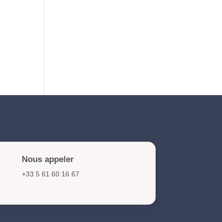
NIS2 et cybersécurité :
obligations et actions clés
pour les organisations en
2026
Nous appeler
+33 5 61 60 16 67