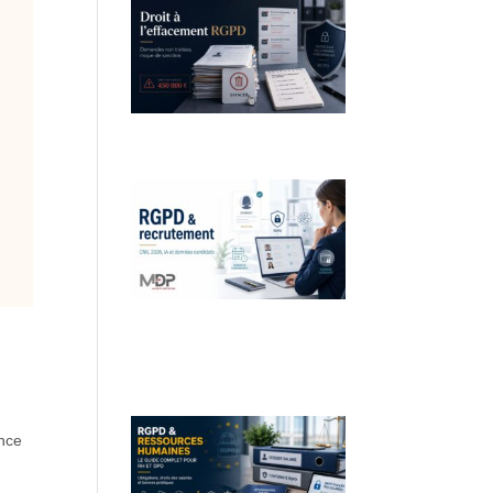
Droit à l’effacement et RGPD :
les leçons de la CNIL
RGPD et recrutement :
obligations, données
candidats et intelligence
artificielle
ence