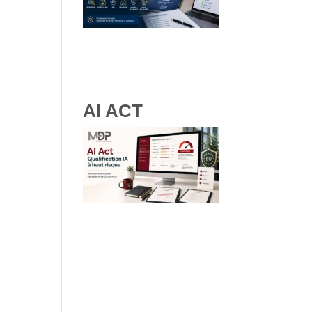
RGPD et ressources
humaines : obligations, droits
des salariés et bonnes
pratiques
AI ACT
IA à haut risque : comment
qualifier vos systèmes IA selon
les lignes directrices de la
Commission Européenne