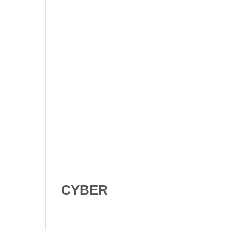
Shadow AI : comment se
protéger contre l’IA non
déclarée en 2026 ?
Digital Omnibus AI Act : le
report des obligations ne
signifie pas qu’on peut
attendre
CYBER