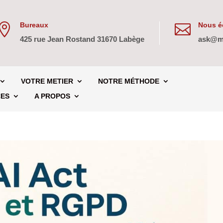
Bureaux
Nous éc


425 rue Jean Rostand 31670 Labège
ask@m
VOTRE METIER
NOTRE MÉTHODE
CES
A PROPOS