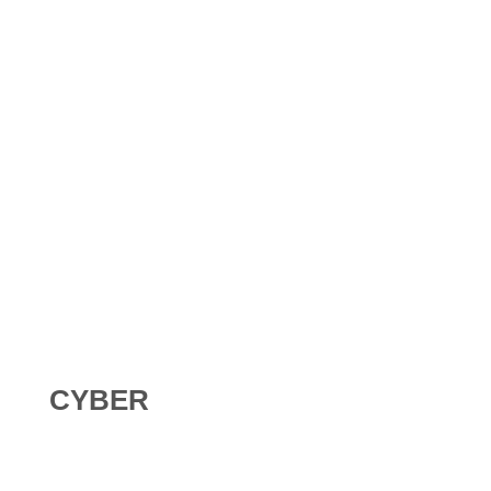
Shadow AI : comment se protéger contre l’IA non
déclarée en 2026 ?
Digital Omnibus AI Act : le report des obligations ne
signifie pas qu’on peut attendre
CYBER