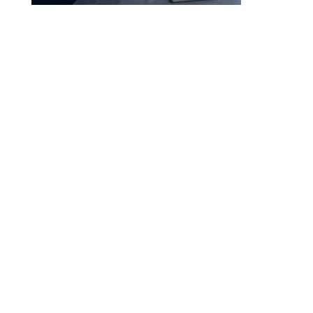
Droit à l’effacement et RGPD : les leçons de la CNIL
RGPD et recrutement : obligations, données candidats
et intelligence artificielle