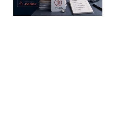
Droit à l’effacement et RGPD : les leçons de la CNIL
RGPD et recrutement : obligations, données candidats
et intelligence artificielle