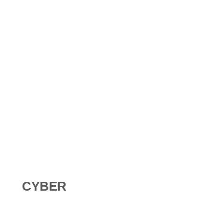
Shadow AI : comment se protéger contre l’IA non
déclarée en 2026 ?
Digital Omnibus AI Act : le report des obligations ne
signifie pas qu’on peut attendre
CYBER