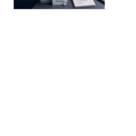
Droit à l’effacement et RGPD : les leçons de la CNIL
RGPD et recrutement : obligations, données candidats
et intelligence artificielle