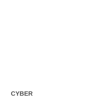
Shadow AI : comment se protéger contre l’IA non
déclarée en 2026 ?
Digital Omnibus AI Act : le report des obligations ne
signifie pas qu’on peut attendre
CYBER