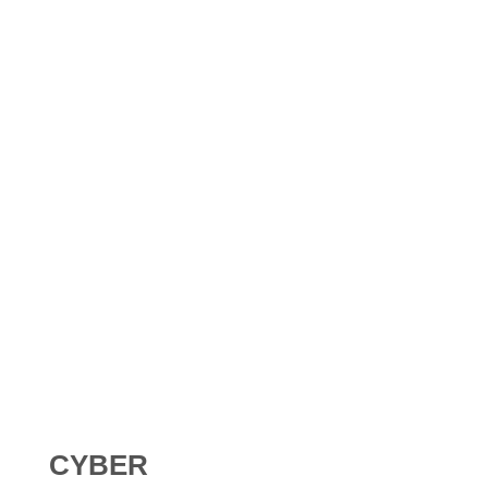
Shadow AI : comment se protéger contre l’IA non
déclarée en 2026 ?
Digital Omnibus AI Act : le report des obligations ne
signifie pas qu’on peut attendre
CYBER