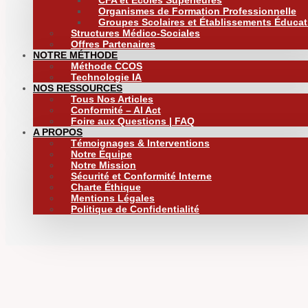
CFA et Écoles Supérieures
Organismes de Formation Professionnelle
Groupes Scolaires et Établissements Éducat
Structures Médico-Sociales
Offres Partenaires
NOTRE MÉTHODE
Méthode CCOS
Technologie IA
NOS RESSOURCES
Tous Nos Articles
Conformité – AI Act
Foire aux Questions | FAQ
A PROPOS
Témoignages & Interventions
Notre Équipe
Notre Mission
Sécurité et Conformité Interne
Charte Éthique
Mentions Légales
Politique de Confidentialité