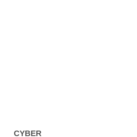
Shadow AI : comment se protéger contre l’IA non
déclarée en 2026 ?
Digital Omnibus AI Act : le report des obligations ne
signifie pas qu’on peut attendre
CYBER