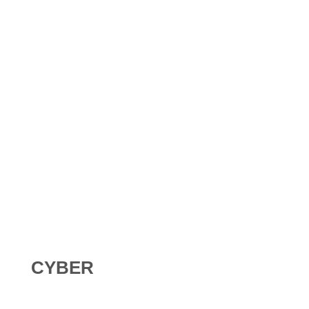
Shadow AI : comment se protéger contre l’IA non
déclarée en 2026 ?
Digital Omnibus AI Act : le report des obligations ne
signifie pas qu’on peut attendre
CYBER