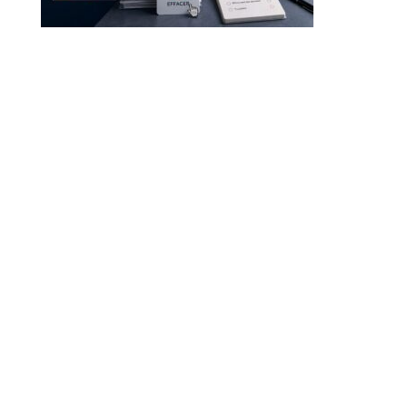
Droit à l’effacement et RGPD : les leçons de la CNIL
RGPD et recrutement : obligations, données candidats
et intelligence artificielle