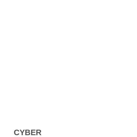
Shadow AI : comment se protéger contre l’IA non
déclarée en 2026 ?
Digital Omnibus AI Act : le report des obligations ne
signifie pas qu’on peut attendre
CYBER