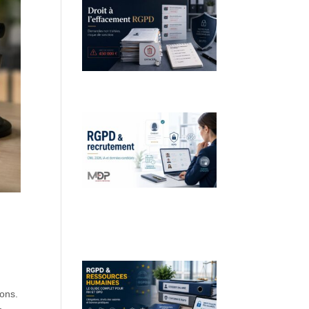
Droit à l’effacement et RGPD :
les leçons de la CNIL
RGPD et recrutement :
obligations, données
candidats et intelligence
artificielle
ions.