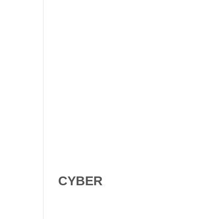
Shadow AI : comment se
protéger contre l’IA non
déclarée en 2026 ?
Digital Omnibus AI Act : le
report des obligations ne
signifie pas qu’on peut
attendre
CYBER