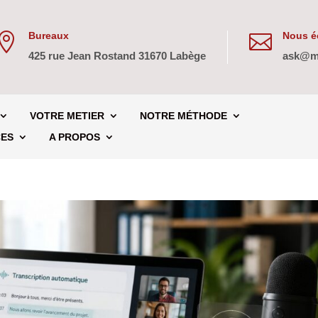
Bureaux
Nous éc


425 rue Jean Rostand 31670 Labège
ask@m
VOTRE METIER
NOTRE MÉTHODE
CES
A PROPOS