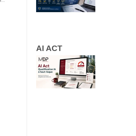
...
RGPD et ressources
humaines : obligations, droits
des salariés et bonnes
pratiques
AI ACT
IA à haut risque : comment
qualifier vos systèmes IA selon
les lignes directrices de la
Commission Européenne