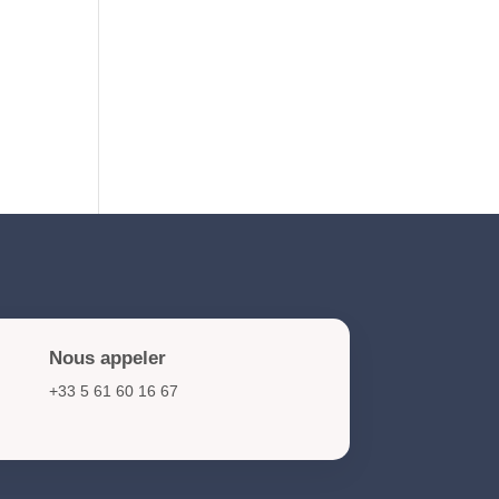
NIS2 et cybersécurité :
obligations et actions clés
pour les organisations en
2026
Nous appeler
+33 5 61 60 16 67