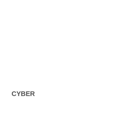
Shadow AI : comment se protéger contre l’IA non
déclarée en 2026 ?
Digital Omnibus AI Act : le report des obligations ne
signifie pas qu’on peut attendre
CYBER