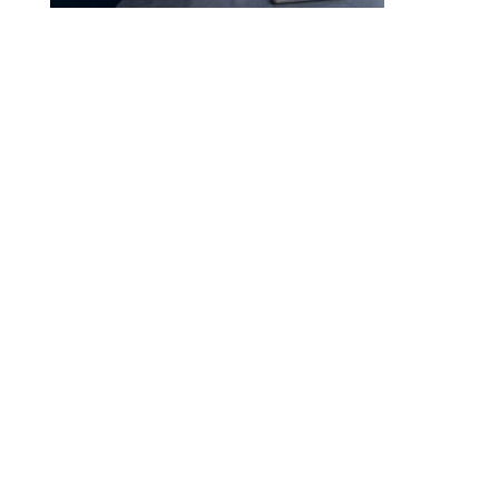
Droit à l’effacement et RGPD : les leçons de la CNIL
RGPD et recrutement : obligations, données candidats
et intelligence artificielle