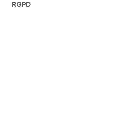
RGPD
Droit à l’effacement et RGPD : les leçons de la CNIL
RGPD et recrutement : obligations, données candidats