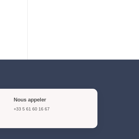
NIS2 et cybersécurité :
obligations et actions clés
pour les organisations en
2026
Nous appeler
+33 5 61 60 16 67