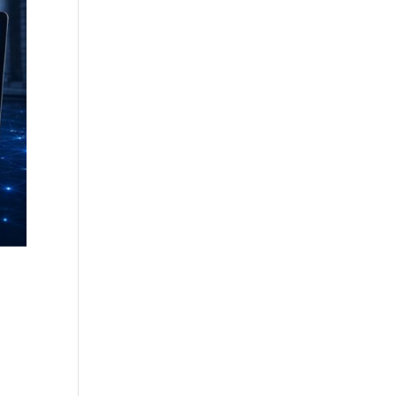
Droit à l’effacement et RGPD :
les leçons de la CNIL
RGPD et recrutement :
obligations, données
candidats et intelligence
artificielle