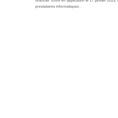
financier. Entré en application le 17 janvier 2025
prestataires informatiques...