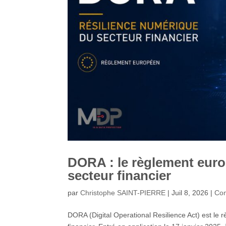
DORA : le règlement euro
secteur financier
par
Christophe SAINT-PIERRE
|
Juil 8, 2026
|
Con
DORA (Digital Operational Resilience Act) est le