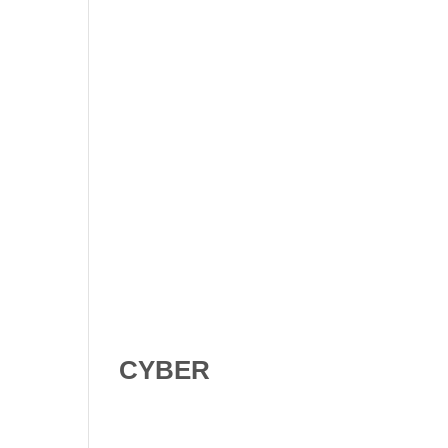
Shadow AI : comment se
protéger contre l’IA non
déclarée en 2026 ?
Digital Omnibus AI Act : le
report des obligations ne
signifie pas qu’on peut
attendre
CYBER