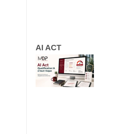
RGPD et ressources
humaines : obligations, droits
des salariés et bonnes
pratiques
AI ACT
IA à haut risque : comment
qualifier vos systèmes IA selon
les lignes directrices de la
Commission Européenne