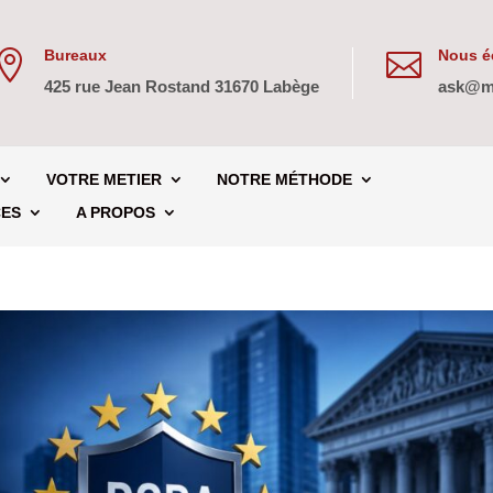
Bureaux
Nous éc


425 rue Jean Rostand 31670 Labège
ask@m
VOTRE METIER
NOTRE MÉTHODE
CES
A PROPOS