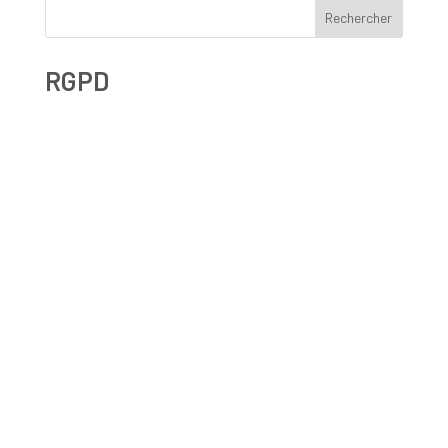
Rechercher
RGPD
Droit à l’effacement et RGPD : les leçons de la CNIL