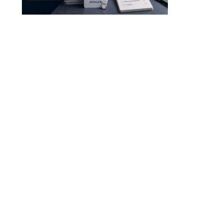
Droit à l’effacement et RGPD : les leçons de la CNIL
RGPD et recrutement : obligations, données candidats
et intelligence artificielle