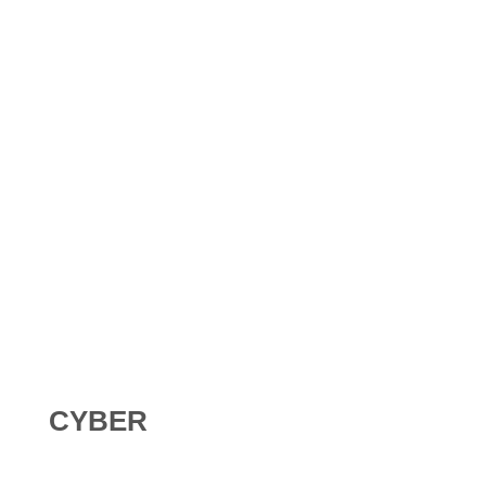
Shadow AI : comment se protéger contre l’IA non
déclarée en 2026 ?
Digital Omnibus AI Act : le report des obligations ne
signifie pas qu’on peut attendre
CYBER