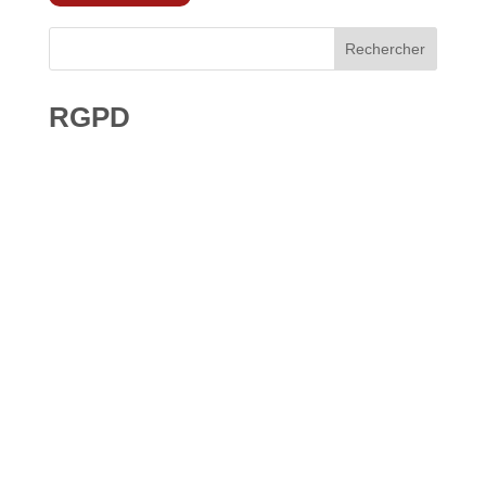
Rechercher
RGPD
Droit à l’effacement et RGPD : les leçons de la CNIL