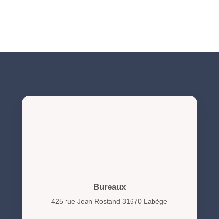
NIS2 et cybersécurité : obligations et actions clés pour
les organisations en 2026
Bureaux
425 rue Jean Rostand 31670 Labège