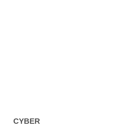
Shadow AI : comment se protéger contre l’IA non
déclarée en 2026 ?
Digital Omnibus AI Act : le report des obligations ne
signifie pas qu’on peut attendre
CYBER