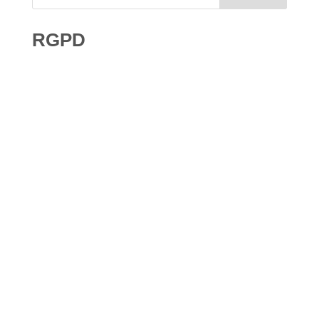
RGPD
Droit à l’effacement et RGPD : les leçons de la CNIL