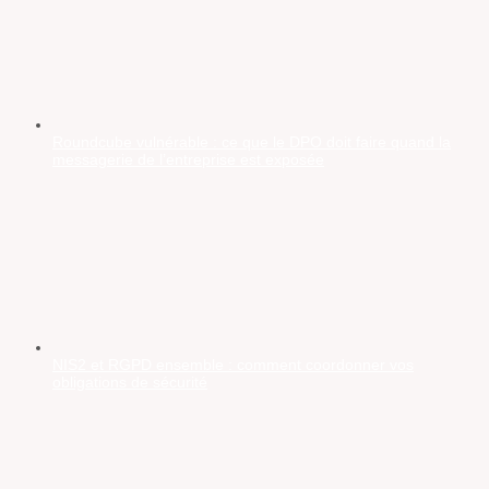
Roundcube vulnérable : ce que le DPO doit faire quand la
messagerie de l’entreprise est exposée
NIS2 et RGPD ensemble : comment coordonner vos
obligations de sécurité