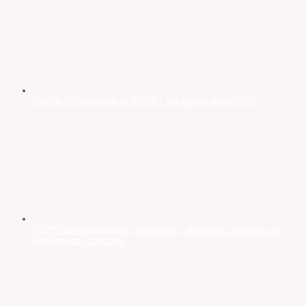
Droit à l’effacement et RGPD : les leçons de la CNIL
RGPD et recrutement : obligations, données candidats et
intelligence artificielle