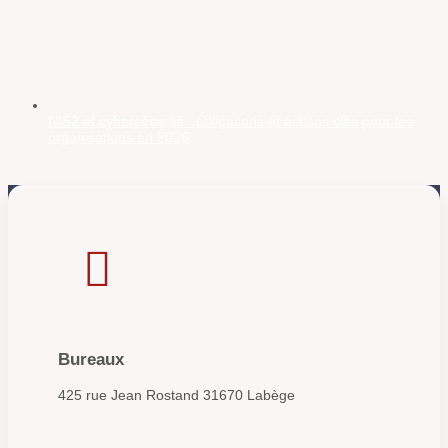
NIS2 et cybersécurité : obligations et actions clés pour les
organisations en 2026

Bureaux
425 rue Jean Rostand 31670 Labège