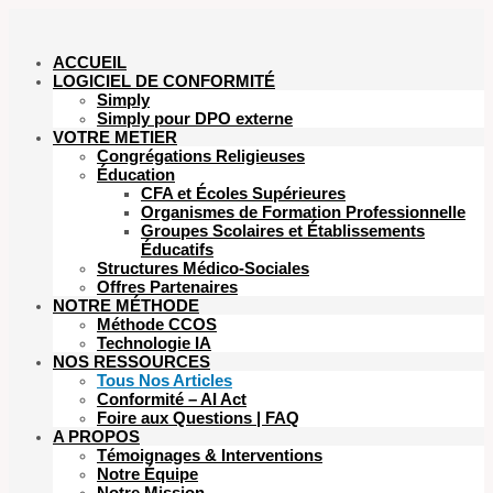
ACCUEIL
LOGICIEL DE CONFORMITÉ
Simply
Simply pour DPO externe
VOTRE METIER
Congrégations Religieuses
Éducation
CFA et Écoles Supérieures
Organismes de Formation Professionnelle
Groupes Scolaires et Établissements
Éducatifs
Structures Médico-Sociales
Offres Partenaires
NOTRE MÉTHODE
Méthode CCOS
Technologie IA
NOS RESSOURCES
Tous Nos Articles
Conformité – AI Act
Foire aux Questions | FAQ
A PROPOS
Témoignages & Interventions
Notre Équipe
Notre Mission