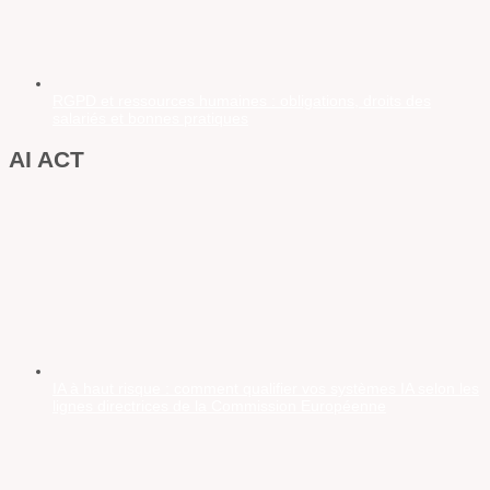
RGPD et ressources humaines : obligations, droits des
salariés et bonnes pratiques
AI ACT
IA à haut risque : comment qualifier vos systèmes IA selon les
lignes directrices de la Commission Européenne