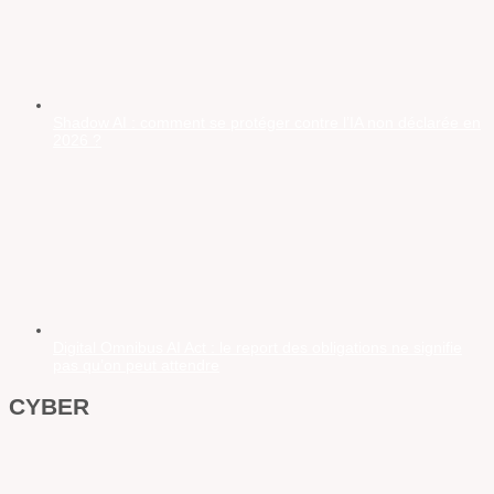
Shadow AI : comment se protéger contre l’IA non déclarée en
2026 ?
Digital Omnibus AI Act : le report des obligations ne signifie
pas qu’on peut attendre
CYBER