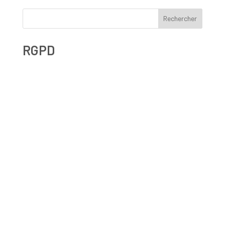
Rechercher
RGPD
Droit à l’effacement et RGPD : les leçons de la CNIL