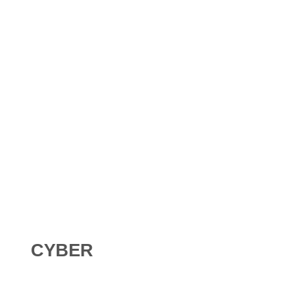
Shadow AI : comment se protéger contre l’IA non
déclarée en 2026 ?
Digital Omnibus AI Act : le report des obligations ne
signifie pas qu’on peut attendre
CYBER