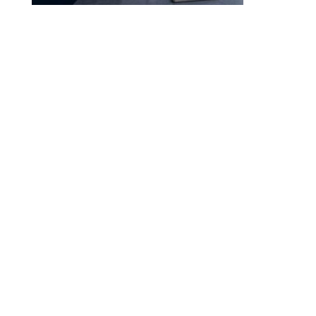
Droit à l’effacement et RGPD : les leçons de la CNIL
RGPD et recrutement : obligations, données candidats
et intelligence artificielle