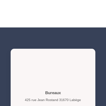
NIS2 et cybersécurité : obligations et actions clés pour
les organisations en 2026
Bureaux
425 rue Jean Rostand 31670 Labège