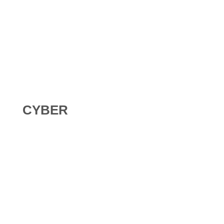
Digital Omnibus AI Act : le report des obligations ne
signifie pas qu’on peut attendre
CYBER
Roundcube vulnérable : ce que le DPO doit faire quand