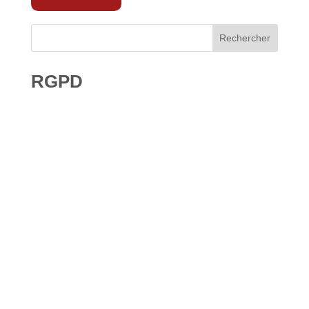
Rechercher
RGPD
Droit à l’effacement et RGPD : les leçons de la CNIL