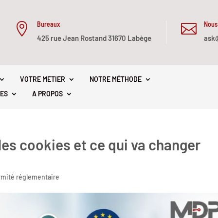
Bureaux
Nous


425 rue Jean Rostand 31670 Labège
ask
VOTRE METIER
NOTRE MÉTHODE
ES
A PROPOS
gles cookies et ce qui va changer
rmité réglementaire