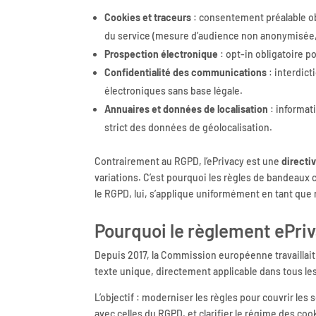
Cookies et traceurs
: consentement préalable ob
du service (mesure d’audience non anonymisée, 
Prospection électronique
: opt-in obligatoire p
Confidentialité des communications
: interdict
électroniques sans base légale.
Annuaires et données de localisation
: informat
strict des données de géolocalisation.
Contrairement au RGPD, l’ePrivacy est une
directi
variations. C’est pourquoi les règles de bandeaux 
le RGPD, lui, s’applique uniformément en tant que
Pourquoi le règlement ePri
Depuis 2017, la Commission européenne travaillait
texte unique, directement applicable dans tous l
L’objectif : moderniser les règles pour couvrir l
avec celles du RGPD, et clarifier le régime des coo