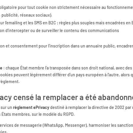
ligatoire pour tout cookie non strictement nécessaire au fonctionnem
publicité, réseaux sociaux).
our l’emailing et les SMS en B2C ; règles plus souples mais encadrées en
ion d’intercepter ou de surveiller le contenu des communications
ion et consentement pour l’inscription dans un annuaire public, encadr
ve
: chaque État membre l’a transposée dans son droit national, avec des
cookies peuvent légèrement différer d’un pays européen à l’autre, alors 
 règlement.
vacy censé la remplacer a été abandonn
 sur un
règlement ePrivacy
destiné à remplacer la directive de 2002 par
es États membres, sur le modèle du RGPD.
es services de messagerie (WhatsApp, Messenger), harmoniser les sanctio
kies.