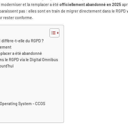
 moderniser et la remplacer a été
officiellement abandonné en 2025
apr
paraissent pas : elles sont en train de migrer directement dans le RGPD v
ur rester conforme.
i diffère-t-elle du RGPD ?
ètement
mplacer a été abandonné
dans le RGPD via le Digital Omnibus
ourd’hui
 Operating System – CCOS