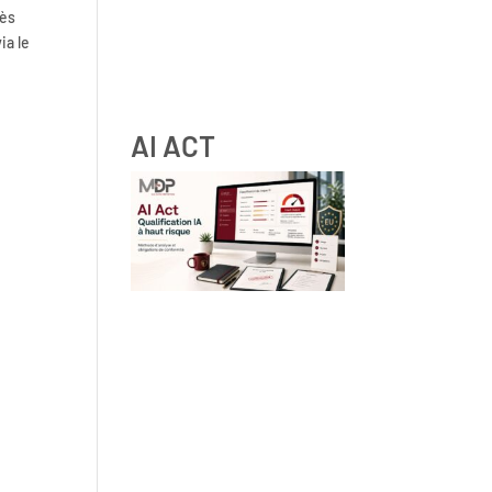
ès
ia le
RGPD et ressources humaines
: obligations, droits des
salariés et bonnes pratiques
AI ACT
IA à haut risque : comment
qualifier vos systèmes IA selon
les lignes directrices de la
Commission Européenne