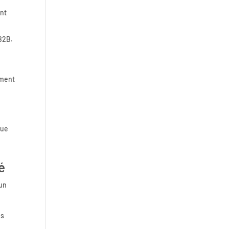
ent
Roundcube vulnérable : ce que
le DPO doit faire quand la
 B2B.
messagerie de l’entreprise est
exposée
ement
que
NIS2 et RGPD ensemble :
comment coordonner vos
obligations de sécurité
é
 un
ns