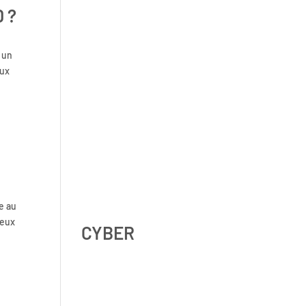
D ?
Shadow AI : comment se
protéger contre l’IA non
r un
déclarée en 2026 ?
aux
Digital Omnibus AI Act : le
report des obligations ne
signifie pas qu’on peut
e au
attendre
deux
CYBER