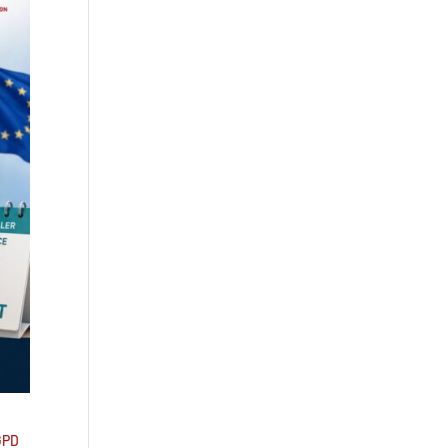
Droit à l’effacement et RGPD :
les leçons de la CNIL
RGPD et recrutement :
obligations, données
candidats et intelligence
artificielle
GPD