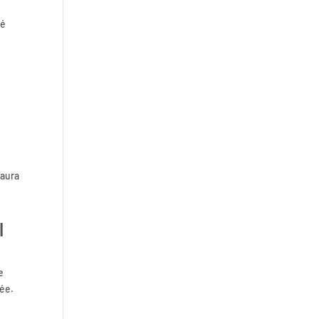
NIS2 et cybersécurité :
ré
obligations et actions clés
pour les organisations en 2026
 aura
l
e
rée.