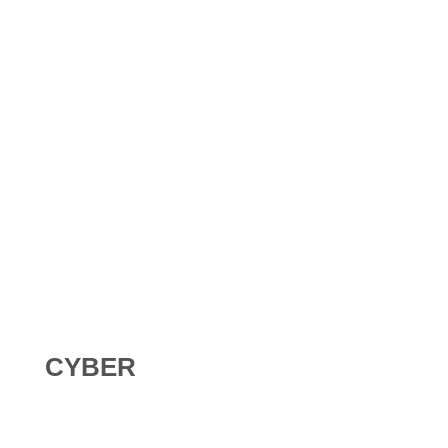
Shadow AI : comment se protéger contre l’IA non
déclarée en 2026 ?
Digital Omnibus AI Act : le report des obligations ne
signifie pas qu’on peut attendre
CYBER