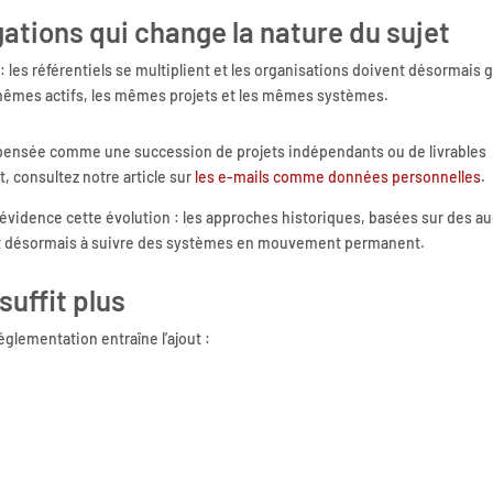
gations qui change la nature du sujet
: les référentiels se multiplient et les organisations doivent désormais 
 mêmes actifs, les mêmes projets et les mêmes systèmes.
e pensée comme une succession de projets indépendants ou de livrables
, consultez notre article sur
les e-mails comme données personnelles
.
n évidence cette évolution : les approches historiques, basées sur des au
nt désormais à suivre des systèmes en mouvement permanent.
suffit plus
glementation entraîne l’ajout :