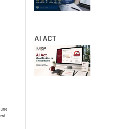
RGPD et ressources humaines
: obligations, droits des
salariés et bonnes pratiques
AI ACT
IA à haut risque : comment
qualifier vos systèmes IA selon
les lignes directrices de la
Commission Européenne
s
ibune
 est