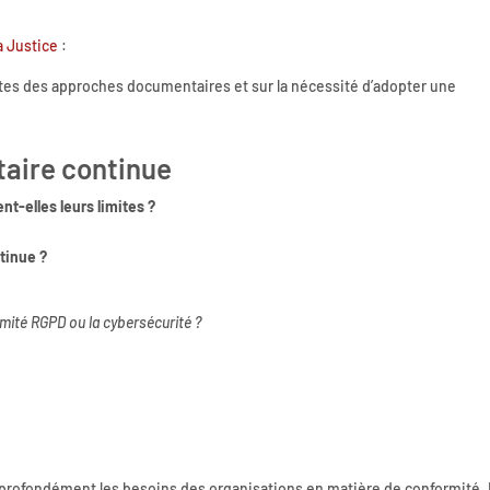
la Justice
:
mites des approches documentaires et sur la nécessité d’adopter une
taire continue
t-elles leurs limites ?
tinue ?
rmité RGPD ou la cybersécurité ?
 profondément les besoins des organisations en matière de conformité.