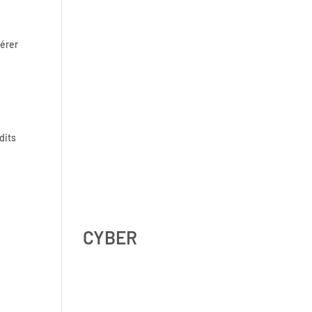
Shadow AI : comment se
gérer
protéger contre l’IA non
déclarée en 2026 ?
dits
Digital Omnibus AI Act : le
report des obligations ne
signifie pas qu’on peut
attendre
CYBER