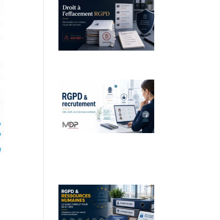
Droit à l’effacement et RGPD :
les leçons de la CNIL
RGPD et recrutement :
obligations, données
candidats et intelligence
artificielle