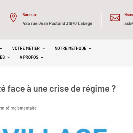
Bureaux
Nous


425 rue Jean Rostand 31670 Labège
ask
VOTRE METIER
NOTRE MÉTHODE
ES
A PROPOS
é face à une crise de régime ?
rmité réglementaire