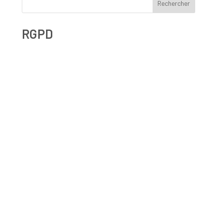
Rechercher
RGPD
Droit à l’effacement et RGPD : les leçons de la CNIL