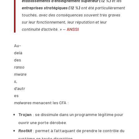
établissements d’enseignement supérieur (12 %)
et les
entreprises stratégiques (12 %)
ont été particulièrement
touchés, avec des conséquences souvent très graves
sur leur fonctionnement, leur réputation et leur
continuité d’activité. »
—
ANSSI
Au-
delà
des
ranso
mware
s
,
d’autr
es
malwares
menacent les CFA :
Trojan
: se dissimule dans un programme légitime pour
ouvrir une porte dérobée.
Rootkit
: permet à l’attaquant de prendre le contrôle du
système en toute discrétion.