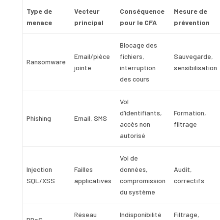
Type de
Vecteur
Conséquence
Mesure de
menace
principal
pour le CFA
prévention
Blocage des
Email/pièce
fichiers,
Sauvegarde,
Ransomware
jointe
interruption
sensibilisation
des cours
Vol
d’identifiants,
Formation,
Phishing
Email, SMS
accès non
filtrage
autorisé
Vol de
Injection
Failles
données,
Audit,
SQL/XSS
applicatives
compromission
correctifs
du système
Réseau
Indisponibilité
Filtrage,
DDoS