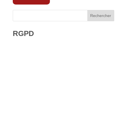
Rechercher
RGPD
Droit à l’effacement et RGPD : les leçons de la CNIL