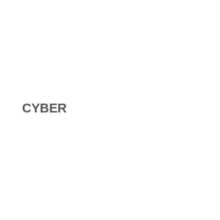
Digital Omnibus AI Act : le report des obligations ne
signifie pas qu’on peut attendre
CYBER
Roundcube vulnérable : ce que le DPO doit faire quand