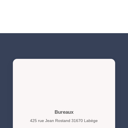
NIS2 et cybersécurité : obligations et actions clés pour
les organisations en 2026
Bureaux
425 rue Jean Rostand 31670 Labège