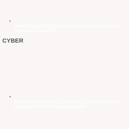
Digital Omnibus AI Act : le report des obligations ne signifie
pas qu’on peut attendre
CYBER
Roundcube vulnérable : ce que le DPO doit faire quand la
messagerie de l’entreprise est exposée