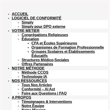
ACCUEIL
LOGICIEL DE CONFORMITÉ
Simply
Simply pour DPO externe
VOTRE METIER
Congrégations Religieuses
Éducation
CFA et Écoles Supérieures
Organismes de Formation Professionnelle
Groupes Scolaires et Établissements
Éducatifs
Structures Médico-Sociales
Offres Partenaires
NOTRE MÉTHODE
Méthode CCOS
Technologie IA
NOS RESSOURCES
Tous Nos Articles
Conformité – AI Act
Foire aux Questions | FAQ
A PROPOS
Témoignages & Interventions
Notre Équipe
Notre Mission