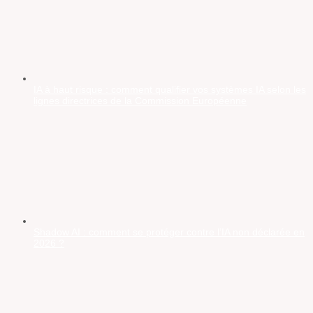
IA à haut risque : comment qualifier vos systèmes IA selon les
lignes directrices de la Commission Européenne
Shadow AI : comment se protéger contre l’IA non déclarée en
2026 ?