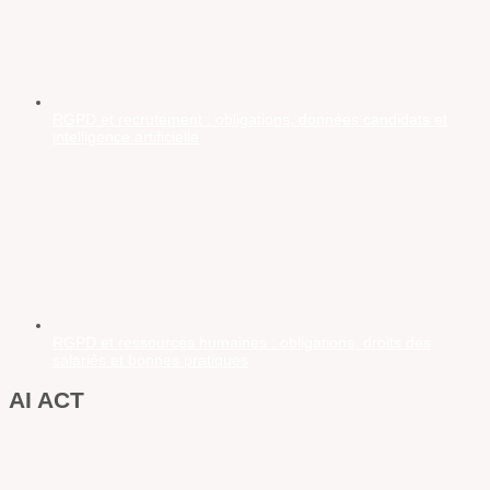
RGPD et recrutement : obligations, données candidats et
intelligence artificielle
RGPD et ressources humaines : obligations, droits des
salariés et bonnes pratiques
AI ACT