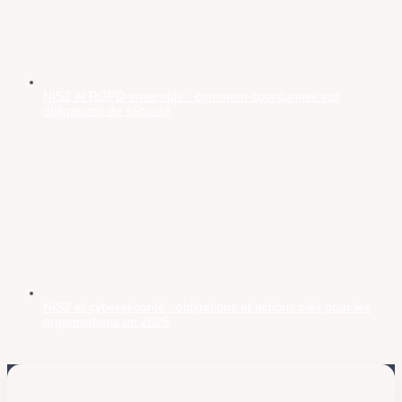
NIS2 et RGPD ensemble : comment coordonner vos
obligations de sécurité
NIS2 et cybersécurité : obligations et actions clés pour les
organisations en 2026