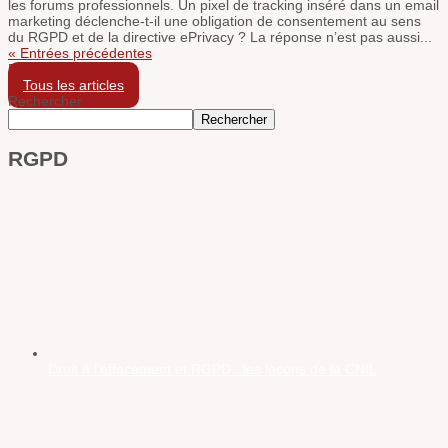
les forums professionnels. Un pixel de tracking inséré dans un email
marketing déclenche-t-il une obligation de consentement au sens
du RGPD et de la directive ePrivacy ? La réponse n’est pas aussi...
« Entrées précédentes
Entrées suivantes »
Tous les articles
Rechercher
Rechercher
RGPD
Droit à l’effacement et RGPD : les leçons de la CNIL